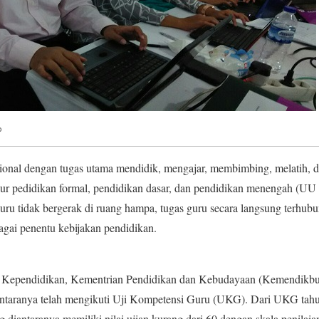
P
sional dengan tugas utama mendidik, mengajar, membimbing, melatih, 
alur pedidikan formal, pendidikan dasar, dan pendidikan menengah (U
ru tidak bergerak di ruang hampa, tugas guru secara langsung terhubu
agai penentu kebijakan pendidikan.
 Kependidikan, Kementrian Pendidikan dan Kebudayaan (Kemendikbud
iantaranya telah mengikuti Uji Kompetensi Guru (UKG). Dari UKG tahun
ang diantaranya memiliki nilai ujian kurang dari 60 dengan skala penilai