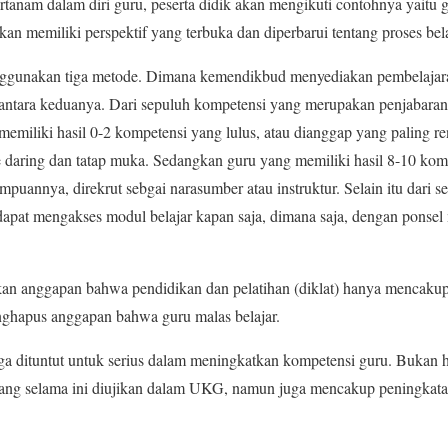
rtanam dalam diri guru, peserta didik akan mengikuti contohnya yaitu 
an memiliki perspektif yang terbuka dan diperbarui tentang proses bela
gunakan tiga metode. Dimana kemendikbud menyediakan pembelajaran 
antara keduanya. Dari sepuluh kompetensi yang merupakan penjabaran
emiliki hasil 0-2 kompetensi yang lulus, atau dianggap yang paling
daring dan tatap muka. Sedangkan guru yang memiliki hasil 8-10 komp
puannya, direkrut sebgai narasumber atau instruktur. Selain itu dari se
apat mengakses modul belajar kapan saja, dimana saja, dengan ponsel
 anggapan bahwa pendidikan dan pelatihan (diklat) hanya mencakup se
nghapus anggapan bahwa guru malas belajar.
 dituntut untuk serius dalam meningkatkan kompetensi guru. Bukan 
yang selama ini diujikan dalam UKG, namun juga mencakup peningkata