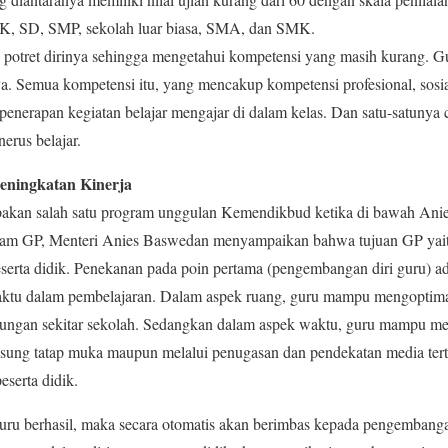
 TK, SD, SMP, sekolah luar biasa, SMA, dan SMK.
i potret dirinya sehingga mengetahui kompetensi yang masih kurang.
. Semua kompetensi itu, yang mencakup kompetensi profesional, sosial
nerapan kegiatan belajar mengajar di dalam kelas. Dan satu-satunya 
nerus belajar.
eningkatan Kinerja
akan salah satu program unggulan Kemendikbud ketika di bawah An
ram GP, Menteri Anies Baswedan menyampaikan bahwa tujuan GP yait
erta didik. Penekanan pada poin pertama (pengembangan diri guru) 
tu dalam pembelajaran. Dalam aspek ruang, guru mampu mengoptimalk
gkungan sekitar sekolah. Sedangkan dalam aspek waktu, guru mampu 
ngsung tatap muka maupun melalui penugasan dan pendekatan media tert
eserta didik.
ru berhasil, maka secara otomatis akan berimbas kepada pengembangan 