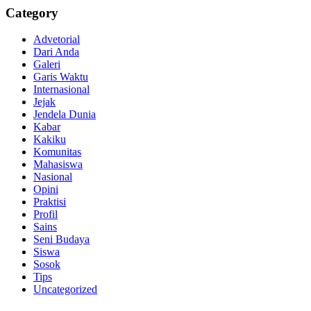
Category
Advetorial
Dari Anda
Galeri
Garis Waktu
Internasional
Jejak
Jendela Dunia
Kabar
Kakiku
Komunitas
Mahasiswa
Nasional
Opini
Praktisi
Profil
Sains
Seni Budaya
Siswa
Sosok
Tips
Uncategorized