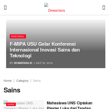
NASIONAL
F-MIPA USU Gelar Konferensi
Internasional Inovasi Sains dan
Teknologi
BY
DEWANTARA.ID
JULY 22, 2019
Home
Category
Sains
Sains
Mahasiswa UNS Ciptakan
SAINS
Plester Luka dari Tandan