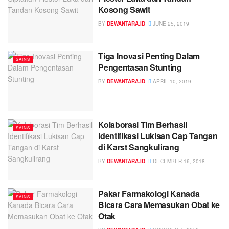
Kosong Sawit
BY
DEWANTARA.ID
JUNE 25, 2019
Tiga Inovasi Penting Dalam
SAINS
Pengentasan Stunting
BY
DEWANTARA.ID
APRIL 10, 2019
Kolaborasi Tim Berhasil
SAINS
Identifikasi Lukisan Cap Tangan
di Karst Sangkulirang
BY
DEWANTARA.ID
DECEMBER 16, 2018
Pakar Farmakologi Kanada
SAINS
Bicara Cara Memasukan Obat ke
Otak