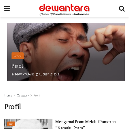
Profil
Pinot
BY
DEWANTARA.ID
AUGUST 17, 2018
Home
Category
Profil
Profil
Mengenal Pram Melalui Pameran
Profil
“Namaku Pram”