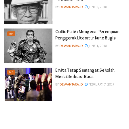
BY
DEWANTARA.ID
JUNE 4, 2018
Colliq Pujié : Mengenal Perempuan
Profil
Penggerak Literatur Kuno Bugis
BY
DEWANTARA.ID
JUNE 1, 2018
Ervita Tetap Semangat Sekolah
Profil
Meski Berkursi Roda
BY
DEWANTARA.ID
FEBRUARY 7, 2017