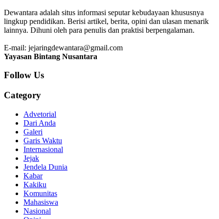
Dewantara adalah situs informasi seputar kebudayaan khususnya
lingkup pendidikan. Berisi artikel, berita, opini dan ulasan menarik
lainnya. Dihuni oleh para penulis dan praktisi berpengalaman.
E-mail: jejaringdewantara@gmail.com
Yayasan Bintang Nusantara
Follow Us
Category
Advetorial
Dari Anda
Galeri
Garis Waktu
Internasional
Jejak
Jendela Dunia
Kabar
Kakiku
Komunitas
Mahasiswa
Nasional