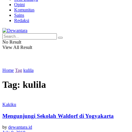
Opini
Komunitas
Sains
Redaksi
No Result
View All Result
Home
Tag
kulila
Tag:
kulila
Kakiku
Mengunjungi Sekolah Waldorf di Yogyakarta
by
dewantara.id