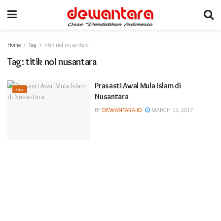
Home
Tag
titik nol nusantara
Tag:
titik nol nusantara
Prasasti Awal Mula Islam di
Kabar
Nusantara
BY
DEWANTARA.ID
MARCH 15, 2017