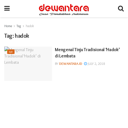
Home
Tag
hadok
Tag:
hadok
Mengenal Tinju Tradisional ‘Hadok’
Jejak
di Lembata
BY
DEWANTARA.ID
JULY 2, 2018