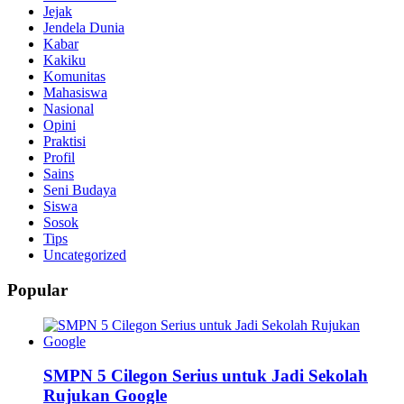
Jejak
Jendela Dunia
Kabar
Kakiku
Komunitas
Mahasiswa
Nasional
Opini
Praktisi
Profil
Sains
Seni Budaya
Siswa
Sosok
Tips
Uncategorized
Popular
SMPN 5 Cilegon Serius untuk Jadi Sekolah
Rujukan Google