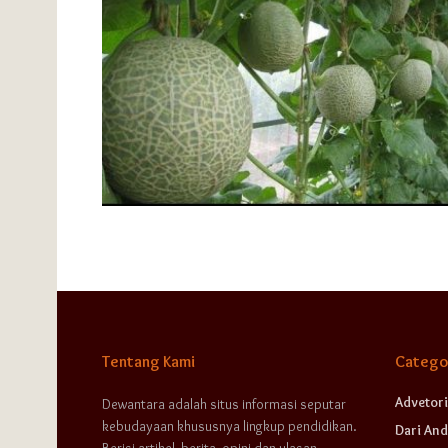
Tentang Kami
Catego
Advetori
Dewantara adalah situs informasi seputar
kebudayaan khususnya lingkup pendidikan.
Dari And