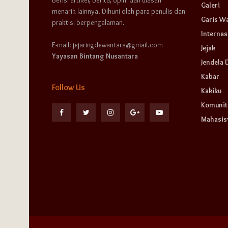
Berisi artikel, berita, opini dan ulasan
Galeri
menarik lainnya. Dihuni oleh para penulis dan
Garis W
praktisi berpengalaman.
Internas
E-mail: jejaringdewantara@gmail.com
Jejak
Yayasan Bintang Nusantara
Jendela 
Kabar
Follow Us
Kakiku
Komunit
Mahasi