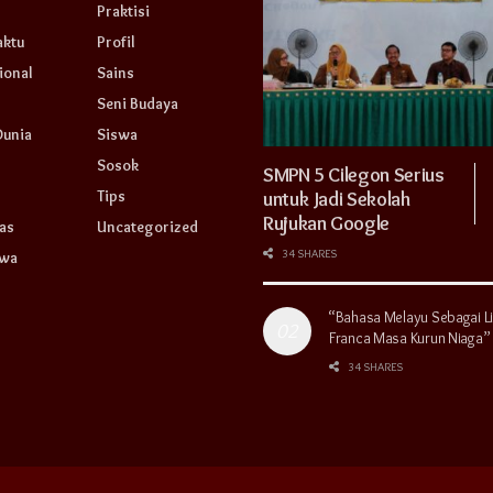
Praktisi
aktu
Profil
ional
Sains
Seni Budaya
Dunia
Siswa
Sosok
SMPN 5 Cilegon Serius
Tips
untuk Jadi Sekolah
Rujukan Google
as
Uncategorized
34 SHARES
swa
“Bahasa Melayu Sebagai L
Franca Masa Kurun Niaga”
34 SHARES