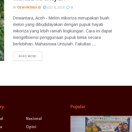
BY
DEWANTARA.ID
JULY 8, 2018
0
Dewantara, Aceh - Melon mikoriza merupakan buah
melon yang dibudidayakan dengan pupuk hayati
mikoriza yang lebih ramah lingkungan. Cara ini dapat
mengefisiensi penggunaan pupuk kimia secara
berlebihan. Mahasiswa Unsyiah, Fakultas ...
READ MORE
ry
Popular
al
Nasional
a
Opini