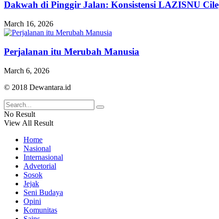
Dakwah di Pinggir Jalan: Konsistensi LAZISNU Cile
March 16, 2026
Perjalanan itu Merubah Manusia
March 6, 2026
© 2018 Dewantara.id
No Result
View All Result
Home
Nasional
Internasional
Advetorial
Sosok
Jejak
Seni Budaya
Opini
Komunitas
Sains