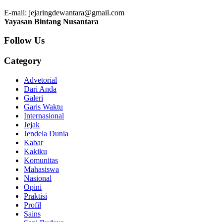
E-mail: jejaringdewantara@gmail.com
Yayasan Bintang Nusantara
Follow Us
Category
Advetorial
Dari Anda
Galeri
Garis Waktu
Internasional
Jejak
Jendela Dunia
Kabar
Kakiku
Komunitas
Mahasiswa
Nasional
Opini
Praktisi
Profil
Sains