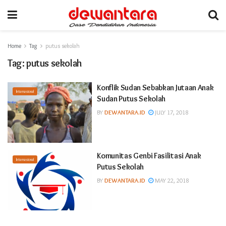
Home
Tag
putus sekolah
Tag:
putus sekolah
Konflik Sudan Sebabkan Jutaan Anak
Internasional
Sudan Putus Sekolah
BY
DEWANTARA.ID
JULY 17, 2018
Komunitas Genbi Fasilitasi Anak
Internasional
Putus Sekolah
BY
DEWANTARA.ID
MAY 22, 2018