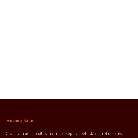
Tentang Kami
Dewantara adalah situs informasi seputar kebudayaan khususnya