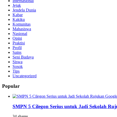
Internasional
Jejak
Jendela Dunia
Kabar
Kakiku
Komunitas
Mahasiswa
Nasional
Opini
Praktisi
Profil
Sains
Seni Budaya
Siswa
Sosok
Tips
Uncategorized
Popular
SMPN 5 Cilegon Serius untuk Jadi Sekolah Ru
34 shares