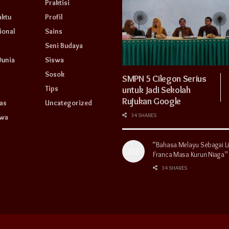
Praktisi
aktu
Profil
ional
Sains
Seni Budaya
Dunia
Siswa
Sosok
SMPN 5 Cilegon Serius
Tips
untuk Jadi Sekolah
Rujukan Google
as
Uncategorized
34 SHARES
swa
“Bahasa Melayu Sebagai L
Franca Masa Kurun Niaga”
34 SHARES