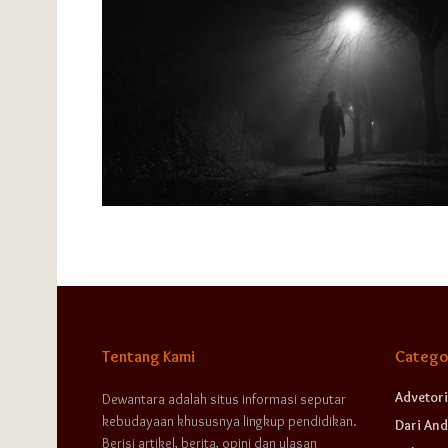
Tentang Kami
Catego
Advetori
Dewantara adalah situs informasi seputar
kebudayaan khususnya lingkup pendidikan.
Dari And
Berisi artikel, berita, opini dan ulasan