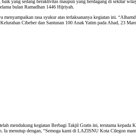
ar, baik yang sedang beraktivitas maupun yang berdagang di sekitar wi
elama bulan Ramadhan 1446 Hijriyah.
enyampaikan rasa syukur atas terlaksananya kegiatan ini. “Alhamd
i di Kelurahan Cibeber dan Santunan 100 Anak Yatim pada Ahad, 23 Mare
telah mendukung kegiatan Berbagi Takjil Gratis ini, terutama kepad
gon. Ia menutup dengan, “Semoga kami di LAZISNU Kota Cilegon ma