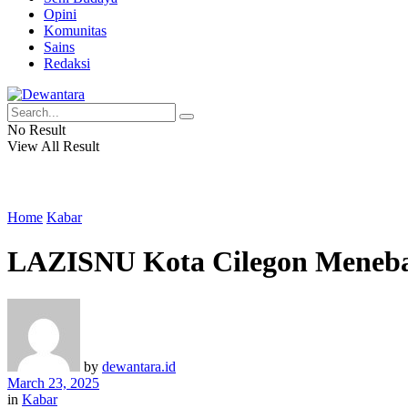
Opini
Komunitas
Sains
Redaksi
No Result
View All Result
Home
Kabar
LAZISNU Kota Cilegon Menebar 
by
dewantara.id
March 23, 2025
in
Kabar