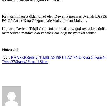
Merawat Jagat Membangun Peradaban.”
Kegiatan ini turut didampingi oleh Dewan Pengawas Syariah LAZ
PC GP Ansor Kota Cilegon, Ade Wahyudi dan Mahyus.
Kegiatan Berbagi Takjil Gratis ini merupakan wujud nyata kepedul
memberikan manfaat dan kebahagiaan bagi masyarakat sekitar.
Maharani
Tags:
BANSER
Berbagi Takjil
LAZISNU
LAZISNU Kota Cilegon
Na
Tweet
27
Share
43
Share
11
Share