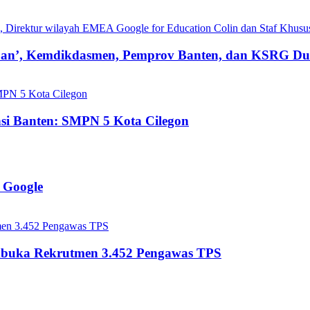
pan’, Kemdikdasmen, Pemprov Banten, dan KSRG D
si Banten: SMPN 5 Kota Cilegon
 Google
mbuka Rekrutmen 3.452 Pengawas TPS