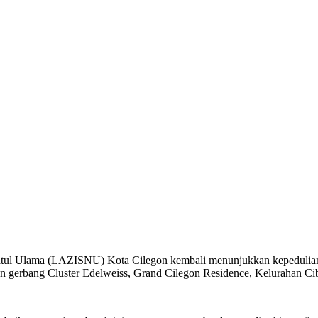
ul Ulama (LAZISNU) Kota Cilegon kembali menunjukkan kepedulianny
pan gerbang Cluster Edelweiss, Grand Cilegon Residence, Kelurahan C