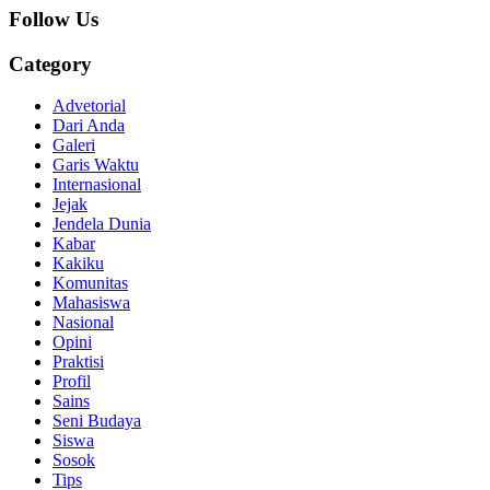
Follow Us
Category
Advetorial
Dari Anda
Galeri
Garis Waktu
Internasional
Jejak
Jendela Dunia
Kabar
Kakiku
Komunitas
Mahasiswa
Nasional
Opini
Praktisi
Profil
Sains
Seni Budaya
Siswa
Sosok
Tips