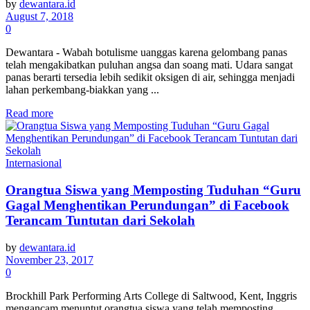
by
dewantara.id
August 7, 2018
0
Dewantara - Wabah botulisme uanggas karena gelombang panas
telah mengakibatkan puluhan angsa dan soang mati. Udara sangat
panas berarti tersedia lebih sedikit oksigen di air, sehingga menjadi
lahan perkembang-biakkan yang ...
Read more
Internasional
Orangtua Siswa yang Memposting Tuduhan “Guru
Gagal Menghentikan Perundungan” di Facebook
Terancam Tuntutan dari Sekolah
by
dewantara.id
November 23, 2017
0
Brockhill Park Performing Arts College di Saltwood, Kent, Inggris
mengancam menuntut orangtua siswa yang telah memposting