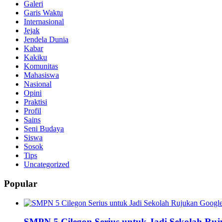
Galeri
Garis Waktu
Internasional
Jejak
Jendela Dunia
Kabar
Kakiku
Komunitas
Mahasiswa
Nasional
Opini
Praktisi
Profil
Sains
Seni Budaya
Siswa
Sosok
Tips
Uncategorized
Popular
SMPN 5 Cilegon Serius untuk Jadi Sekolah Ru