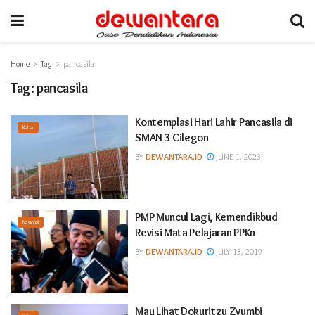
Home
Tag
pancasila
Tag:
pancasila
Kontemplasi Hari Lahir Pancasila di
Kabar
SMAN 3 Cilegon
BY
DEWANTARA.ID
JUNE 1, 2023
PMP Muncul Lagi, Kemendikbud
Nasional
Revisi Mata Pelajaran PPKn
BY
DEWANTARA.ID
JULY 13, 2019
Mau Lihat Dokuritzu Zyumbi