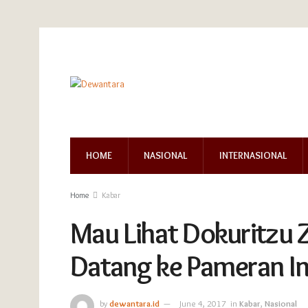
HOME
NASIONAL
INTERNASIONAL
Home
Kabar
Mau Lihat Dokuritzu 
Datang ke Pameran In
by
dewantara.id
June 4, 2017
in
Kabar
,
Nasional