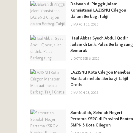
Dakwah di Pinggir Jalan:
Konsistensi LAZISNU Cilegon
dalam Berbagi Takjil
MARCH 16, 2026
Haul Akbar Syech Abdul Qodir
Jailani di Link. Palas Berlangsung
Semarak
OCTOBER 6, 2025
LAZISNU Kota Cilegon Menebar
Manfaat melalui Berbagi Takjil
Gratis
MARCH 23, 2025
Sambutlah, Sekolah Negeri
Pertama KSRG di Provinsi Banten
SMPN 5 Kota Cilegon
FEBRUARY 11, 2025