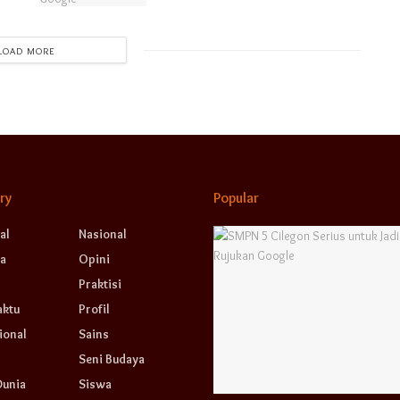
LOAD MORE
ry
Popular
al
Nasional
a
Opini
Praktisi
aktu
Profil
ional
Sains
Seni Budaya
Dunia
Siswa