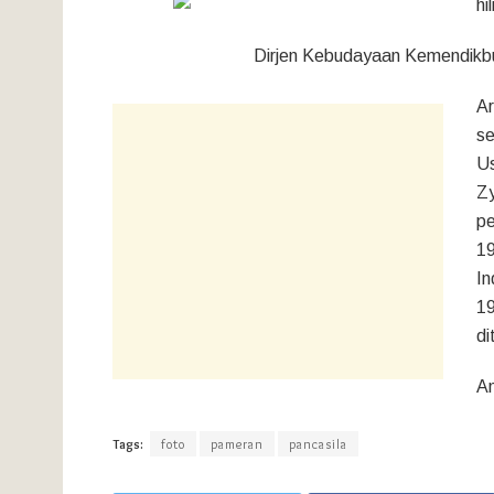
Dirjen Kebudayaan Kemendikbud Hilmar
Ar
se
Us
Zy
p
19
In
19
di
An
Tags:
foto
pameran
pancasila