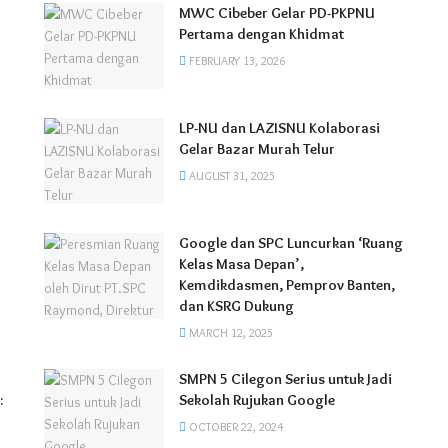
MWC Cibeber Gelar PD-PKPNU
Pertama dengan Khidmat
FEBRUARY 13, 2026
LP-NU dan LAZISNU Kolaborasi
Gelar Bazar Murah Telur
AUGUST 31, 2025
Google dan SPC Luncurkan ‘Ruang
Kelas Masa Depan’,
Kemdikdasmen, Pemprov Banten,
dan KSRG Dukung
MARCH 12, 2025
SMPN 5 Cilegon Serius untuk Jadi
:
Sekolah Rujukan Google
OCTOBER 22, 2024