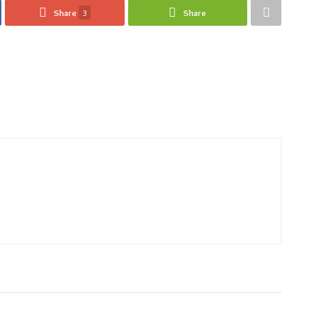
Share
3
Share