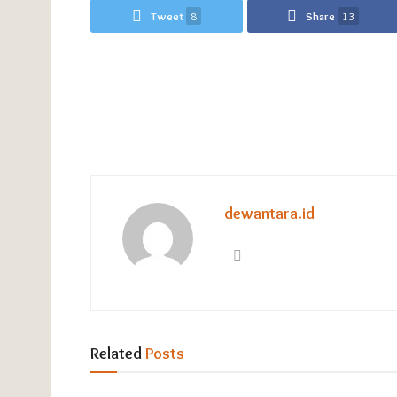
Tweet
8
Share
13
dewantara.id
Related
Posts