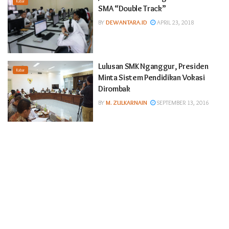
Kabar
SMA “Double Track”
BY
DEWANTARA.ID
APRIL 23, 2018
Lulusan SMK Nganggur, Presiden
Kabar
Minta Sistem Pendidikan Vokasi
Dirombak
BY
M. ZULKARNAIN
SEPTEMBER 13, 2016