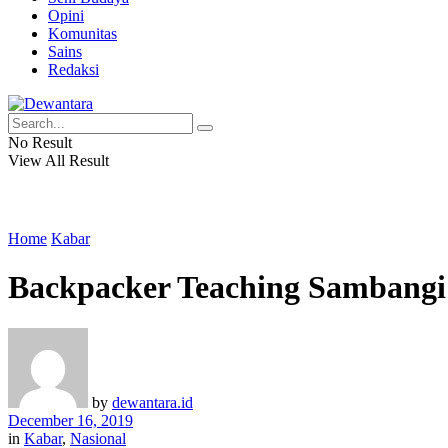
Opini
Komunitas
Sains
Redaksi
No Result
View All Result
Home
Kabar
Backpacker Teaching Sambangi
by
dewantara.id
December 16, 2019
in
Kabar
,
Nasional