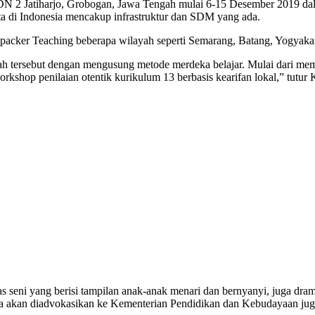
2 Jatiharjo, Grobogan, Jawa Tengah mulai 6-15 Desember 2019 dal
di Indonesia mencakup infrastruktur dan SDM yang ada.
packer Teaching beberapa wilayah seperti Semarang, Batang, Yogyakar
ah tersebut dengan mengusung metode merdeka belajar. Mulai dari memb
rkshop penilaian otentik kurikulum 13 berbasis kearifan lokal,” tut
as seni yang berisi tampilan anak-anak menari dan bernyanyi, juga dr
ya akan diadvokasikan ke Kementerian Pendidikan dan Kebudayaan juga