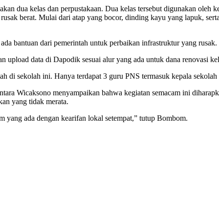
kan dua kelas dan perpustakaan. Dua kelas tersebut digunakan oleh k
usak berat. Mulai dari atap yang bocor, dinding kayu yang lapuk, serta
da bantuan dari pemerintah untuk perbaikan infrastruktur yang rusak.
an upload data di Dapodik sesuai alur yang ada untuk dana renovasi ke
h di sekolah ini. Hanya terdapat 3 guru PNS termasuk kepala sekolah 
antara Wicaksono menyampaikan bahwa kegiatan semacam ini diharap
an yang tidak merata.
yang ada dengan kearifan lokal setempat,” tutup Bombom.