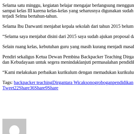
Selama satu minggu, kegiatan belajar mengajar berlangsung mengguna
sampai kelas III karena kelas-kelas yang seharusnya digunakan sudah r
terjadi Selma bertahun-tahun.
Selama Ibu Darwanti menjabat kepala sekolah dari tahun 2015 belum a
“Selama saya menjabat disini dari 2015 saya sudah ajukan proposal d
Selain ruang kelas, kebutuhan guru yang masih kurang menjadi masala
Pendiri sekaligus Ketua Dewan Pembina Backpacker Teaching Dirg
dan Kebudayaan untuk segera menindaklanjuti permasalahan pendidik
“Kami melakukan perbaikan kurikulum dengan memadukan kurikulum 
Tags:
backpacker teaching
Dirgantara Wicaksono
grobogan
pendidikan
Tweet
22
Share
36
Share
9
Share