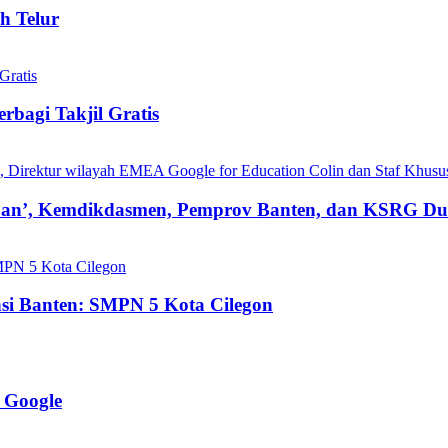
h Telur
bagi Takjil Gratis
pan’, Kemdikdasmen, Pemprov Banten, dan KSRG D
si Banten: SMPN 5 Kota Cilegon
 Google