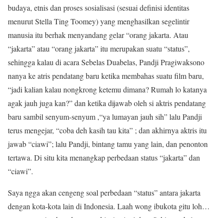
budaya, etnis dan proses sosialisasi (sesuai definisi identitas
menurut Stella Ting Toomey) yang menghasilkan segelintir
manusia itu berhak menyandang gelar “orang jakarta. Atau
“jakarta” atau “orang jakarta” itu merupakan suatu “status”,
sehingga kalau di acara Sebelas Duabelas, Pandji Pragiwaksono
nanya ke atris pendatang baru ketika membahas suatu film baru,
“jadi kalian kalau nongkrong ketemu dimana? Rumah lo katanya
agak jauh juga kan?” dan ketika dijawab oleh si aktris pendatang
baru sambil senyum-senyum ,“ya lumayan jauh sih” lalu Pandji
terus mengejar, “coba deh kasih tau kita” ; dan akhirnya aktris itu
jawab “ciawi”; lalu Pandji, bintang tamu yang lain, dan penonton
tertawa. Di situ kita menangkap perbedaan status “jakarta” dan
“ciawi”.
Saya ngga akan cengeng soal perbedaan “status” antara jakarta
dengan kota-kota lain di Indonesia. Laah wong ibukota gitu loh…