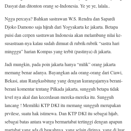
Dasyat dan ditonton orang se-Indonesia. Ye ye ye, lalala..
Ngga percaya? Bahkan sastrawan W.S. Rendra dan Sapardi
Djoko Damono saja hijrah dari Yogyakarta ke jakarta. Betapa
puisi dan cerpen sastrawan Indonesia akan melambung nilai ke-
susastraan-nya kalau sudah dimuat di rubrik-rubrik “sastra hari
mingggu” harian Kompas yang terbit (pastinya) di jakarta.
Jadi mungkin, pada poin jakarta hanya “milik” orang jakarta
memang benar adanya. Bayangkan ada orang-orang dari Ciawi,
Bekasi, atau Rangkasbitung yang dengan kurangajarnya berani-
berani komentar tentang Pilkada jakarta, sungguh betapa tidak
level nya akal dan kecerdasan mereka-mereka itu. Sungguh
lancang ! Memiliki KTP DKI itu memang sungguh merupakan
prvilese, suatu hak istimewa. Dan KTP DKI itu sebagai hijab,
sebagai batas antara warga bermartabat tertinggi dengan apapun
martabat yang ada di bawahnya, yang selain dirinya, yang di luar