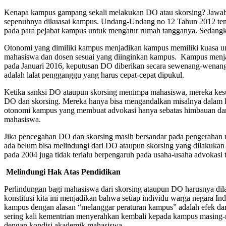
Kenapa kampus gampang sekali melakukan DO atau skorsing? Jawaba
sepenuhnya dikuasai kampus. Undang-Undang no 12 Tahun 2012 tenta
pada para pejabat kampus untuk mengatur rumah tangganya. Sedangka
Otonomi yang dimiliki kampus menjadikan kampus memiliki kuasa 
mahasiswa dan dosen sesuai yang diinginkan kampus. Kampus menja
pada Januari 2016, keputusan DO diberikan secara sewenang-wenang 
adalah lalat pengganggu yang harus cepat-cepat dipukul.
Ketika sanksi DO ataupun skorsing menimpa mahasiswa, mereka kesuli
DO dan skorsing. Mereka hanya bisa mengandalkan misalnya dalam 
otonomi kampus yang membuat advokasi hanya sebatas himbauan dan ku
mahasiswa.
Jika pencegahan DO dan skorsing masih bersandar pada pengerahan 
ada belum bisa melindungi dari DO ataupun skorsing yang dilakuk
pada 2004 juga tidak terlalu berpengaruh pada usaha-usaha advokasi
Melindungi Hak Atas Pendidikan
Perlindungan bagi mahasiswa dari skorsing ataupun DO harusnya dil
konstitusi kita ini menjadikan bahwa setiap individu warga negara 
kampus dengan alasan “melanggar peraturan kampus” adalah efek da
sering kali kementrian menyerahkan kembali kepada kampus masing-m
dengan kondisi akademik mahasiswa.