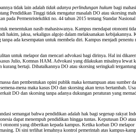
nnya tidak lain adalah
tidak adanya perlindungan hukum
bagi mahas
ng Pendidikan Tinggi tidak mengatur masalah DO atau skorsing maha
n pada Permenristekdikti no. 44 tahun 2015 tentang Standar Nasional 
untuk menentukan nasib mahasiswanya. Kampus mendapat otonomi tida
di hakim, jaksa, sekaligus algojo dalam melaksanakan kebijakannya
tanpa ada kesempatan untuk membela diri. Kampus menjadi penentu ma
tan untuk melapor dan mencari advokasi bagi dirinya. Hal ini dikare
kasus Julio, Komnas HAM. Advokasi yang dilakukan misalnya lewat k
rang bertaji. Dibatalkannya DO atau skorsing seringkali tergantung p
massa dan pembentukan opini publik maka kemampuan atau sumber day
an semena-mena maka kasus DO dan skorsing akan terus bertambah. U
 terkait DO dan skorsing tanpa adanya dukungan peraturan yang memad
andasi semangat bahwa pendidikan adalah hak bagi segenap rakyat In
Indonesia dapat menempuh pendidikan hingga tuntas. Keputusan DO ata
ri otonomi yang diberikan kepada kampus. Ketika korban DO melapor
asing. Di sini terlihat lemahnya kontrol pemerintah atas kampus-kam