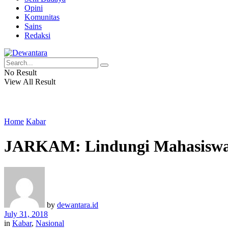
Opini
Komunitas
Sains
Redaksi
No Result
View All Result
Home
Kabar
JARKAM: Lindungi Mahasiswa 
by
dewantara.id
July 31, 2018
in
Kabar
,
Nasional