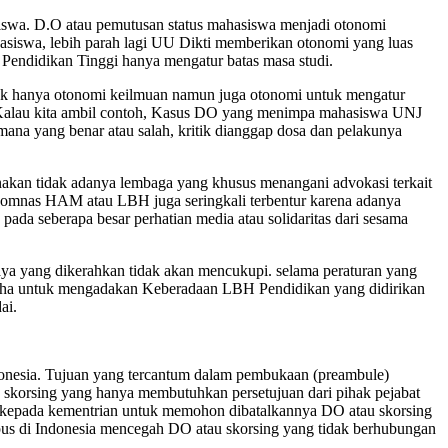
iswa. D.O atau pemutusan status mahasiswa menjadi otonomi
siswa, lebih parah lagi UU Dikti memberikan otonomi yang luas
Pendidikan Tinggi hanya mengatur batas masa studi.
k hanya otonomi keilmuan namun juga otonomi untuk mengatur
. Kalau kita ambil contoh, Kasus DO yang menimpa mahasiswa UNJ
na yang benar atau salah, kritik dianggap dosa dan pelakunya
nakan tidak adanya lembaga yang khusus menangani advokasi terkait
omnas HAM atau LBH juga seringkali terbentur karena adanya
ada seberapa besar perhatian media atau solidaritas dari sesama
a yang dikerahkan tidak akan mencukupi. selama peraturan yang
saha untuk mengadakan Keberadaan LBH Pendidikan yang didirikan
ai.
donesia. Tujuan yang tercantum dalam pembukaan (preambule)
u skorsing yang hanya membutuhkan persetujuan dari pihak pejabat
 kepada kementrian untuk memohon dibatalkannya DO atau skorsing
pus di Indonesia mencegah DO atau skorsing yang tidak berhubungan