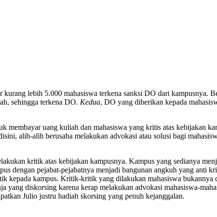
ar kurang lebih 5.000 mahasiswa terkena sanksi DO dari kampusnya. Be
ah, sehingga terkena DO.
Kedua
, DO yang diberikan kepada mahasisw
tuk membayar uang kuliah dan mahasiswa yang kritis atas kebijakan k
t disini, alih-alih berusaha melakukan advokasi atau solusi bagi maha
akukan kritik atas kebijakan kampusnya. Kampus yang sedianya menja
 dengan pejabat-pejabatnya menjadi bangunan angkuh yang anti kriti
ik kepada kampus. Kritik-kritik yang dilakukan mahasiswa bukannya d
nja yang diskorsing karena kerap melakukan advokasi mahasiswa-maha
atkan Julio justru hadiah skorsing yang penuh kejanggalan.