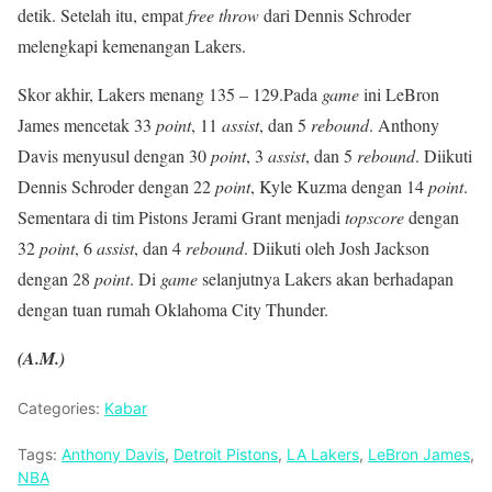
detik. Setelah itu, empat
free throw
dari Dennis Schroder
melengkapi kemenangan Lakers.
Skor akhir, Lakers menang 135 – 129.Pada
game
ini LeBron
James mencetak 33
point
, 11
assist
, dan 5
rebound
. Anthony
Davis menyusul dengan 30
point
, 3
assist
, dan 5
rebound
. Diikuti
Dennis Schroder dengan 22
point
, Kyle Kuzma dengan 14
point
.
Sementara di tim Pistons Jerami Grant menjadi
topscore
dengan
32
point
, 6
assist
, dan 4
rebound
. Diikuti oleh Josh Jackson
dengan 28
point
. Di
game
selanjutnya Lakers akan berhadapan
dengan tuan rumah Oklahoma City Thunder.
(A.M.)
Categories:
Kabar
Tags:
Anthony Davis
,
Detroit Pistons
,
LA Lakers
,
LeBron James
,
NBA