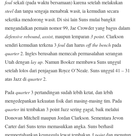
foul
sekali (pada waktu bersamaan) karena setelah melakukan
steel
dan tanpa sengaja menabrak wasit, ia kemudian secara
seketika mendorong wasit. Di sisi lain Suns mulai bangkit
mengandalkan pemain nomor 99, Jae Crowder yang bagus dalam
defensive rebound
,
assist
, maupun lemparan
3 point
. Clarkson
sendiri kemudian terkena 3
foul
dan harus
off the bench
pada
quarter
2. Ingles berusahan memecah permasalahan serangan
Utah dengan
lay up
. Namun Booker membawa Suns unggul
setelah lolos dari penjagaan Royce O’Neale. Suns unggul 41 – 31
atas Jazz di
quarter
2.
Pada
quarter
3 pertandingan sudah lebih ketat, dan lebih
mengedepankan kekuatan fisik dari masing-masing tim. Pada
quarter
ini tembakan 3 point Jazz sering gagal, baik melalui
Donovan Mitchell maupun Jordan Clarkson. Sementara Jevon
Carter dari Suns terus memasukkan angka. Suns berhasil
mempertahankan keunggula lewat tembakan
3 point
dan menutup