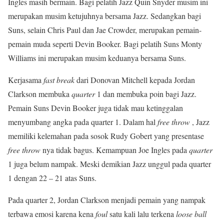
Ingles masih bermain. Bagi pelatih Jazz Quin Snyder musim ini
merupakan musim ketujuhnya bersama Jazz. Sedangkan bagi
Suns, selain Chris Paul dan Jae Crowder, merupakan pemain-
pemain muda seperti Devin Booker. Bagi pelatih Suns Monty
Williams ini merupakan musim keduanya bersama Suns.
Kerjasama
fast break
dari Donovan Mitchell kepada Jordan
Clarkson membuka
quarter
1 dan membuka poin bagi Jazz.
Pemain Suns Devin Booker juga tidak mau ketinggalan
menyumbang angka pada quarter 1. Dalam hal
free throw
, Jazz
memiliki kelemahan pada sosok Rudy Gobert yang presentase
free throw
nya tidak bagus. Kemampuan Joe Ingles pada
quarter
1 juga belum nampak. Meski demikian Jazz unggul pada quarter
1 dengan 22 – 21 atas Suns.
Pada quarter 2, Jordan Clarkson menjadi pemain yang nampak
terbawa emosi karena kena
foul
satu kali lalu terkena
loose ball