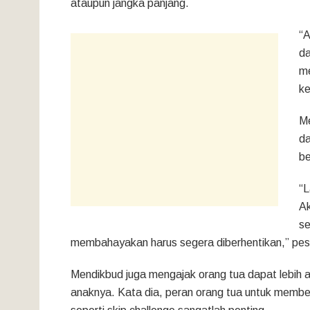
ataupun jangka panjang.
“A
da
m
ke
Me
da
be
“L
Ak
se
membahayakan harus segera diberhentikan,” pes
Mendikbud juga mengajak orang tua dapat lebih a
anaknya. Kata dia, peran orang tua untuk membe