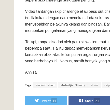
seperti skip challenge sangatlah penting.
Video tantangan skip challenge atau pass out chal
ini dilakukan dengan cara menekan dada sekera
menyebabkan pelakunya kejang dan pingsan. Ba
merupakan pengalaman yang menegangkan dan
Tetapi, tanpa disadari oleh para siswa tersebut,
beberapa saat. Hal itu dapat menyebabkan kerusak
kerusakan otak atau kelumpuhan organ-organ vita
yang berbahaya ini. Namun, masih banyak yang 
Annisa
Tags:
kemendikbud
Muhadjir Effendy
siswa
skip
Tweet
14
Share
23