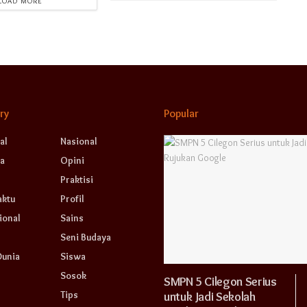
LOAD MORE
ry
Popular
al
Nasional
a
Opini
Praktisi
aktu
Profil
ional
Sains
Seni Budaya
Dunia
Siswa
Sosok
SMPN 5 Cilegon Serius
Tips
untuk Jadi Sekolah