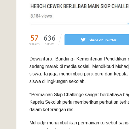
57
636
Share on Twitter
SHARES
VIEWS
Dewantara, Bandung- Kementerian Pendidikan d
sedang marak di media sosial. Mendikbud Muhadj
siswa. Ia juga mengimbau para guru dan kepala 
siswa di lingkungan sekolah.
“Permainan Skip Challenge sangat berbahaya bagi 
Kepala Sekolah perlu memberikan perhatian terhad
dalam keterangan rilis.
Muhadjir menambahkan permainan tersebut sang