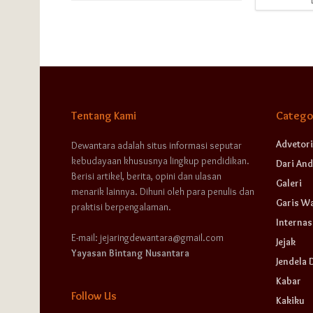
Tentang Kami
Catego
Advetori
Dewantara adalah situs informasi seputar
kebudayaan khususnya lingkup pendidikan.
Dari And
Berisi artikel, berita, opini dan ulasan
Galeri
menarik lainnya. Dihuni oleh para penulis dan
Garis W
praktisi berpengalaman.
Internas
E-mail: jejaringdewantara@gmail.com
Jejak
Yayasan Bintang Nusantara
Jendela 
Kabar
Follow Us
Kakiku