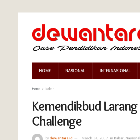
HOME
NASIONAL
INTERNASIONAL
Home
Kabar
Kemendikbud Larang 
Challenge
by
dewantara.id
March 14, 2017
in
Kabar
,
Nasiona