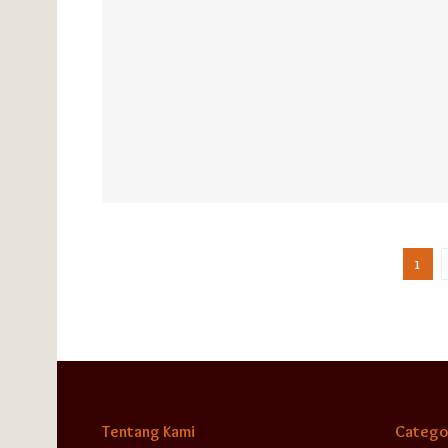
1
Tentang Kami
Catego