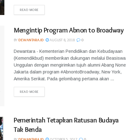
READ MORE
Mengintip Program Abnon to Broadway
BY
DEWANTARA.ID
AUGUST 8, 2018
0
Dewantara - Kementerian Pendidikan dan Kebudayaan
(Kemendikbud) memberikan dukungan melalui Beasiswa
Unggulan dengan mengirimkan tujuh alumni Abang None
Jakarta dalam program #AbnontoBroadway, New York,
Amerika Serikat. Pada gelombang pertama akan ...
READ MORE
Pemerintah Tetapkan Ratusan Budaya
Tak Benda
BY
DEWANTARA.ID
OCTOBER 5, 2017
0