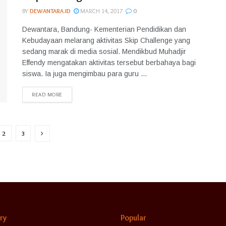
BY
DEWANTARA.ID
MARCH 14, 2017
0
Dewantara, Bandung- Kementerian Pendidikan dan
Kebudayaan melarang aktivitas Skip Challenge yang
sedang marak di media sosial. Mendikbud Muhadjir
Effendy mengatakan aktivitas tersebut berbahaya bagi
siswa. Ia juga mengimbau para guru ...
READ MORE
2
3
ry
Popular