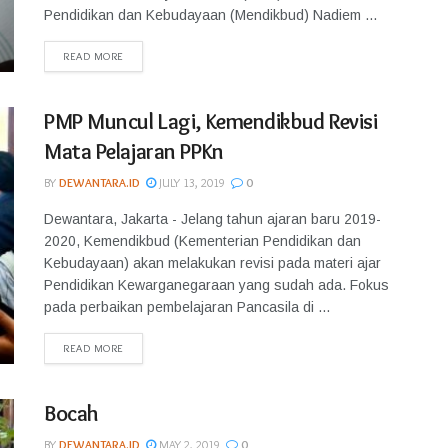
Pendidikan dan Kebudayaan (Mendikbud) Nadiem ...
READ MORE
PMP Muncul Lagi, Kemendikbud Revisi
Mata Pelajaran PPKn
BY
DEWANTARA.ID
JULY 13, 2019
0
Dewantara, Jakarta - Jelang tahun ajaran baru 2019-
2020, Kemendikbud (Kementerian Pendidikan dan
Kebudayaan) akan melakukan revisi pada materi ajar
Pendidikan Kewarganegaraan yang sudah ada. Fokus
pada perbaikan pembelajaran Pancasila di ...
READ MORE
Bocah
BY
DEWANTARA.ID
MAY 2, 2019
0