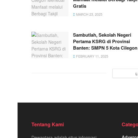
Gratis
MARCH 23, 2025
Sambutlah, Sekolah Negeri
Pertama KSRG di Provinsi
Banten: SMPN 5 Kota Cilegon
FEBRUARY 11, 2025
L
Tentang Kami
Catego
Advetor
Dewantara adalah situs informasi