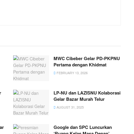
MWC Cibeber Gelar PD-PKPNU
Pertama dengan Khidmat
FEBRUARY 13, 2026
r
LP-NU dan LAZISNU Kolaborasi
Gelar Bazar Murah Telur
AUGUST 31, 2025
ar
Google dan SPC Luncurkan
‘Ruang Kelas Masa Depan’,