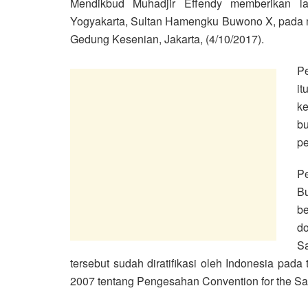
Mendikbud Muhadjir Effendy memberikan l
Yogyakarta, Sultan Hamengku Buwono X, pada m
Gedung Kesenian, Jakarta, (4/10/2017).
P
it
ke
b
pe
P
B
b
d
Sa
tersebut sudah diratifikasi oleh Indonesia pad
2007 tentang Pengesahan Convention for the Safe