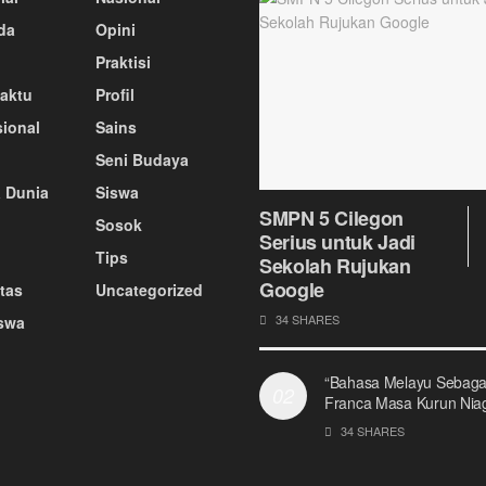
da
Opini
Praktisi
aktu
Profil
sional
Sains
Seni Budaya
 Dunia
Siswa
SMPN 5 Cilegon
Sosok
Serius untuk Jadi
Tips
Sekolah Rujukan
Google
tas
Uncategorized
34 SHARES
swa
“Bahasa Melayu Sebaga
Franca Masa Kurun Nia
34 SHARES