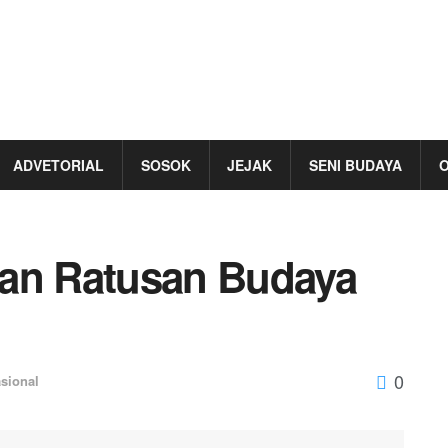
ADVETORIAL
SOSOK
JEJAK
SENI BUDAYA
O
kan Ratusan Budaya
0
sional