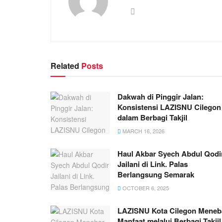
Related
Posts
Dakwah di Pinggir Jalan:
Konsistensi LAZISNU Cilegon
dalam Berbagi Takjil
MARCH 16, 2026
Haul Akbar Syech Abdul Qodi
Jailani di Link. Palas
Berlangsung Semarak
OCTOBER 6, 2025
LAZISNU Kota Cilegon Meneb
Manfaat melalui Berbagi Takjil