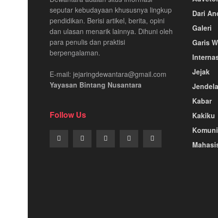
seputar kebudayaan khususnya lingkup
Dari An
pendidikan. Berisi artikel, berita, opini
Galeri
dan ulasan menarik lainnya. Dihuni oleh
para penulis dan praktisi
Garis W
berpengalaman.
Interna
Jejak
E-mail: jejaringdewantara@gmail.com
Yayasan Bintang Nusantara
Jendela
Kabar
Follow Us
Kakiku
Komuni
Mahasi