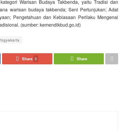
 kategori Warisan Budaya Takbenda, yaitu Tradisi dan
ana warisan budaya takbenda; Seni Pertunjukan; Adat
erayaan; Pengetahuan dan Kebiasaan Perilaku Mengenai
disional. (sumber: kemendikbud.go.id)
Yogyakarta
Share
5
Share