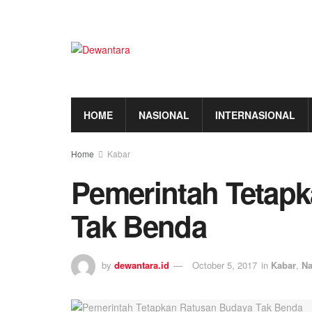
HOME
NASIONAL
INTERNASIONAL
Home
Kabar
Pemerintah Tetap
Tak Benda
by
dewantara.id
October 5, 2017
in
Kabar
,
Na