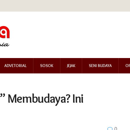
ADVETORIAL
SOSOK
JEJAK
SENI BUDAYA
OP
r” Membudaya? Ini
0