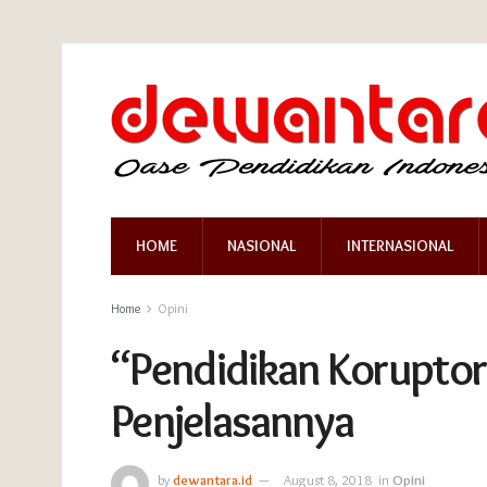
HOME
NASIONAL
INTERNASIONAL
Home
Opini
“Pendidikan Korupto
Penjelasannya
by
dewantara.id
August 8, 2018
in
Opini