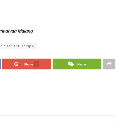
madiyah Malang
didikan anti korupsi
Share
3
Share