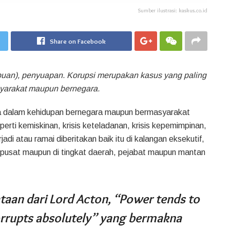
Sumber ilustrasi: kaskus.co.id
Share on Facebook
puan), penyuapan. Korupsi merupakan kasus yang paling
yarakat maupun bernegara.
ra dalam kehidupan bernegara maupun bermasyarakat
ti kemiskinan, krisis keteladanan, krisis kepemimpinan,
adi atau ramai diberitakan baik itu di kalangan eksekutif,
gkat pusat maupun di tingkat daerah, pejabat maupun mantan
aan dari Lord Acton, “Power tends to
orrupts absolutely” yang bermakna