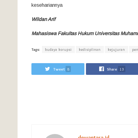
kesehariannya
Wildan Arif
Mahasiswa Fakultas Hukum Universitas Muham
Tags:
budaya korupsi
kedisiplinan
kejujuran
pen
Tweet
8
Share
13
dewantara.id