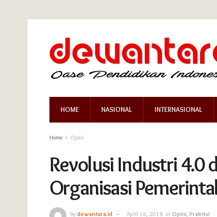
HOME
NASIONAL
INTERNASIONAL
Home
Opini
Revolusi Industri 4.0
Organisasi Pemerinta
by
dewantara.id
April 16, 2018
in
Opini
,
Praktisi