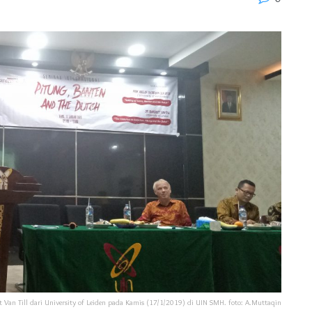
t Van Till dari University of Leiden pada Kamis (17/1/2019) di UIN SMH. foto: A.Muttaqin