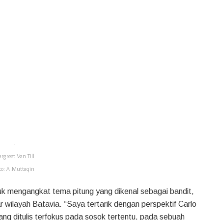
rgreet Van Till
to: A.Muttaqin
uk mengangkat tema pitung yang dikenal sebagai bandit,
 wilayah Batavia. “Saya tertarik dengan perspektif Carlo
ang ditulis terfokus pada sosok tertentu, pada sebuah