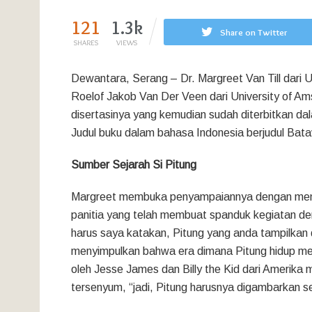
121
1.3k
Share on Twitter
SHARES
VIEWS
Dewantara, Serang – Dr. Margreet Van Till dari U
Roelof Jakob Van Der Veen dari University of 
disertasinya yang kemudian sudah diterbitkan da
Judul buku dalam bahasa Indonesia berjudul Batav
Sumber Sejarah Si Pitung
Margreet membuka penyampaiannya dengan men
panitia yang telah membuat spanduk kegiatan d
harus saya katakan, Pitung yang anda tampilkan d
menyimpulkan bahwa era dimana Pitung hidup m
oleh Jesse James dan Billy the Kid dari Amerika 
tersenyum, “jadi, Pitung harusnya digambarkan 