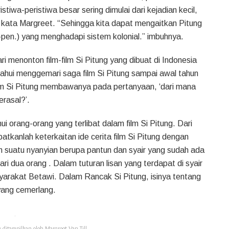
tiwa-peristiwa besar sering dimulai dari kejadian kecil,
” kata Margreet. “Sehingga kita dapat mengaitkan Pitung
l-pen.) yang menghadapi sistem kolonial.” imbuhnya.
i menonton film-film Si Pitung yang dibuat di Indonesia
ahui menggemari saga film Si Pitung sampai awal tahun
lm Si Pitung membawanya pada pertanyaan, ‘dari mana
erasal?’.
rang-orang yang terlibat dalam film Si Pitung. Dari
atkanlah keterkaitan ide cerita film Si Pitung dengan
 suatu nyanyian berupa pantun dan syair yang sudah ada
dari dua orang . Dalam tuturan lisan yang terdapat di syair
yarakat Betawi. Dalam Rancak Si Pitung, isinya tentang
yang cemerlang.
ditampilkan oleh Margreet Van Till