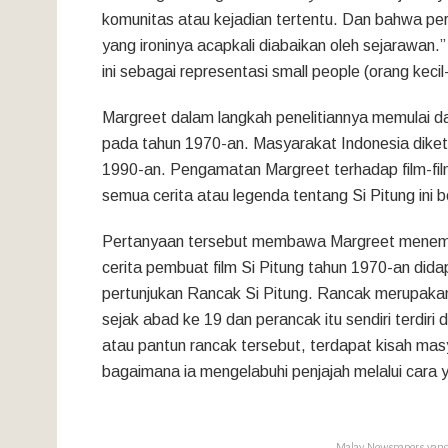
komunitas atau kejadian tertentu. Dan bahwa peris
yang ironinya acapkali diabaikan oleh sejarawan.
ini sebagai representasi small people (orang keci
Margreet dalam langkah penelitiannya memulai dar
pada tahun 1970-an. Masyarakat Indonesia diket
1990-an. Pengamatan Margreet terhadap film-fi
semua cerita atau legenda tentang Si Pitung ini b
Pertanyaan tersebut membawa Margreet menemui o
cerita pembuat film Si Pitung tahun 1970-an didap
pertunjukan Rancak Si Pitung. Rancak merupakan
sejak abad ke 19 dan perancak itu sendiri terdiri 
atau pantun rancak tersebut, terdapat kisah mas
bagaimana ia mengelabuhi penjajah melalui cara 
Malay Newspapers yang 