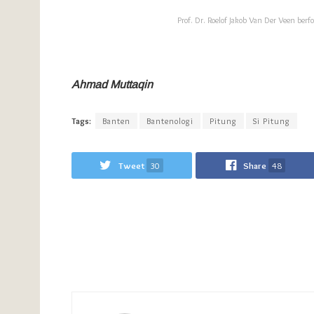
Prof. Dr. Roelof Jakob Van Der Veen berf
Ahmad Muttaqin
Tags:
Banten
Bantenologi
Pitung
Si Pitung
Tweet
30
Share
48