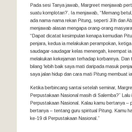
Pada sesi Tanya jawab, Margreet menjawab pert
suatu komplotan?’. Ia menjawab, “Memang betul,
ada nama-nama rekan Pitung, seperti Ji’ih dan 
menjawab alasan mengapa orang-orang masyaraka
“Dapat dicatat kesimpulan kenapa kemudian Pitun
penjara, kedua ia melakukan perampokan, ketig
saudagar-saudagar kelas menengah, keempat ia m
melakukan kekejaman terhadap korbannya. Dan te
bilang ‘lebih baik saya mati daripada masuk penja
saya jalan hidup dan cara mati Pitung membuat ia
Ketika berbincang santai setelah seminar, Marg
Perpustakaan Nasional masih di Salemba?” Lalu 
Perpustakaan Nasional. Kalau kamu bertanya – p
bertanya – tentang guru spiritual Pitung. Kamu ha
ke-19 di Perpustakaan Nasional.”