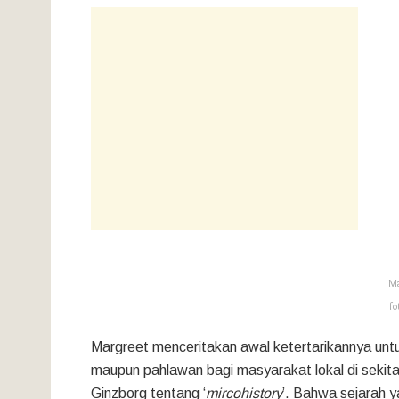
Ma
fo
Margreet menceritakan awal ketertarikannya unt
maupun pahlawan bagi masyarakat lokal di sekitar
Ginzborg tentang ‘
mircohistory
’. Bahwa sejarah y