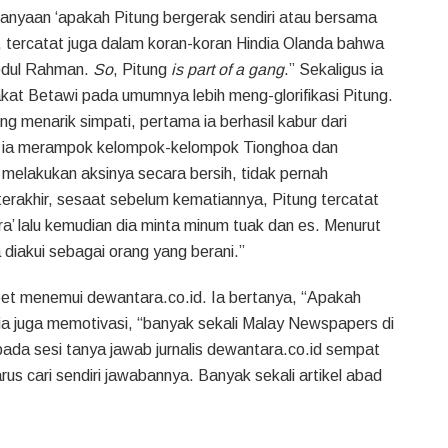
anyaan ‘apakah Pitung bergerak sendiri atau bersama
 tercatat juga dalam koran-koran Hindia Olanda bahwa
Abdul Rahman.
So
, Pitung
is part of a gang
.” Sekaligus ia
t Betawi pada umumnya lebih meng-glorifikasi Pitung.
g menarik simpati, pertama ia berhasil kabur dari
a ia merampok kelompok-kelompok Tionghoa dan
elakukan aksinya secara bersih, tidak pernah
rakhir, sesaat sebelum kematiannya, Pitung tercatat
ra’ lalu kemudian dia minta minum tuak dan es. Menurut
 diakui sebagai orang yang berani.”
reet menemui dewantara.co.id. Ia bertanya, “Apakah
ia juga memotivasi, “banyak sekali Malay Newspapers di
ada sesi tanya jawab jurnalis dewantara.co.id sempat
rus cari sendiri jawabannya. Banyak sekali artikel abad