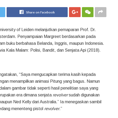
Share on Facebook
niversity of Leiden melanjutkan pemaparan Prof. Dr.
Amsterdam. Penyampaian Margreet berdasarkan pada
lam buku berbahasa Belanda, Inggris, maupun Indonesia.
ia Kala Malam: Polisi, Bandit, dan Senjata Api (2018).
gatakan, “Saya mengucapkan terima kasih kepada
engan menampilkan animasi Pitung yang bagus. Namun
alam gambar tidak seperti hasil penelitian saya yang
erupakan era dimana senjata
revolver
sudah digunakan
maupun Ned Kelly dari Australia.” Ia menegaskan sambil
sedang menenteng pistol
revolver
.”