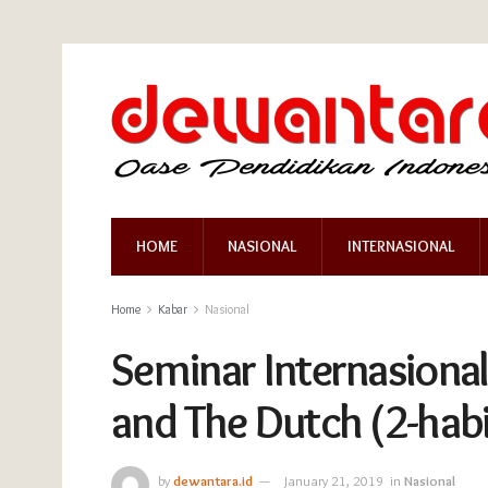
HOME
NASIONAL
INTERNASIONAL
Home
Kabar
Nasional
Seminar Internasional 
and The Dutch (2-habi
by
dewantara.id
January 21, 2019
in
Nasional