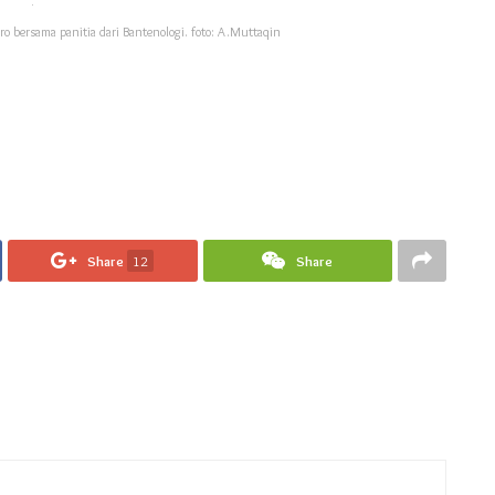
oro bersama panitia dari Bantenologi. foto: A.Muttaqin
Share
12
Share