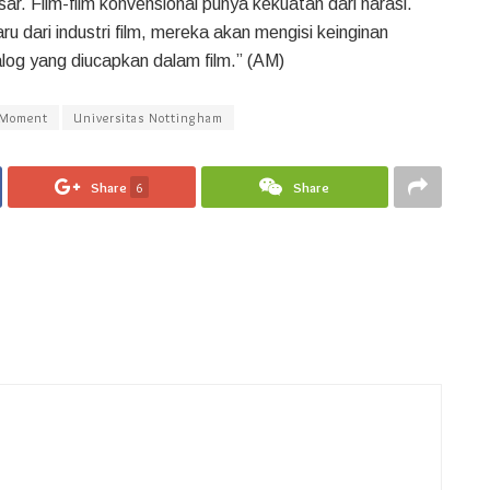
sar. Film-film konvensional punya kekuatan dari narasi.
ru dari industri film, mereka akan mengisi keinginan
alog yang diucapkan dalam film.” (AM)
 Moment
Universitas Nottingham
Share
6
Share