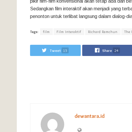
pikir film-film konvensional akan tetap ada dan be
Sedangkan film interaktif akan menjadi yang terba
penonton untuk terlibat langsung dalam dialog-di
Tags:
film
Film Interaktif
Richard Ramchun
The
Tweet
15
Share
24
dewantara.id