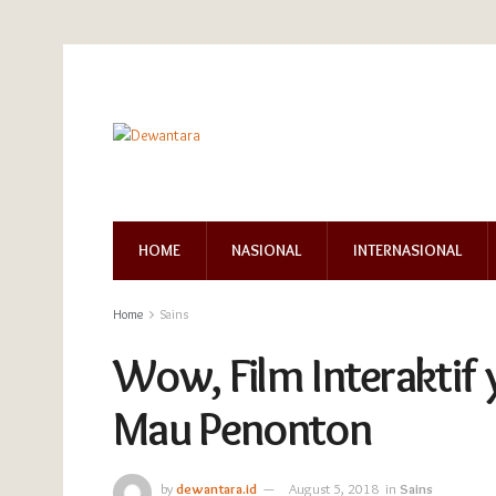
HOME
NASIONAL
INTERNASIONAL
Home
Sains
Wow, Film Interaktif
Mau Penonton
by
dewantara.id
August 5, 2018
in
Sains