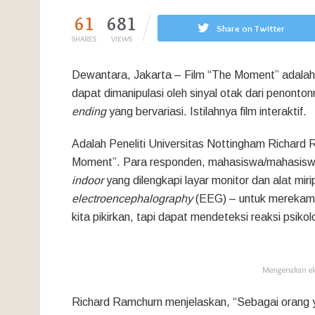
61
681
Share on Twitter
SHARES
VIEWS
Dewantara, Jakarta – Film “The Moment” adalah s
dapat dimanipulasi oleh sinyal otak dari penonto
ending
yang bervariasi. Istilahnya film interaktif.
Adalah Peneliti Universitas Nottingham Richard
Moment”. Para responden, mahasiswa/mahasiswi 
indoor
yang dilengkapi layar monitor dan alat mir
electroencephalography
(EEG) – untuk merekam 
kita pikirkan, tapi dapat mendeteksi reaksi psikolo
Mengenakan ele
Richard Ramchurn menjelaskan, “Sebagai orang y