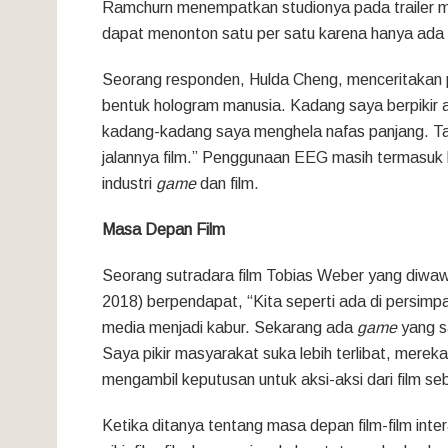
Ramchurn menempatkan studionya pada trailer m
dapat menonton satu per satu karena hanya ada
Seorang responden, Hulda Cheng, menceritakan 
bentuk hologram manusia. Kadang saya berpikir 
kadang-kadang saya menghela nafas panjang. Ta
jalannya film.” Penggunaan EEG masih termasuk 
industri
game
dan film.
Masa Depan Film
Seorang sutradara film Tobias Weber yang diw
2018) berpendapat, “Kita seperti ada di persimp
media menjadi kabur. Sekarang ada
game
yang sa
Saya pikir masyarakat suka lebih terlibat, merek
mengambil keputusan untuk aksi-aksi dari film sebe
Ketika ditanya tentang masa depan film-film inter