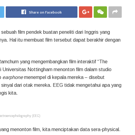
Share on Facebook
ebuah film pendek buatan peneliti dari Inggris yang
nnya. Hal itu membuat film tersebut dapat berakhir dengan
 Ramchurn yang mengembangkan film interaktif “The
Universitas Nottingham menonton film dalam studio
ip
earphone
menempel di kepala mereka – disebut
sinyal dari otak mereka. EEG tidak mengetahui apa yang
gis kita.
ctroencephalography (EEG)
ang menonton film, kita menciptakan data sera-physical.