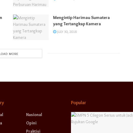
in
Mengintip Harimau Sumatera
yang Tertangkap Kamera
JULY 30, 2018
LOAD MORE
ry
Popular
al
Nasional
a
Opini
Praktisi