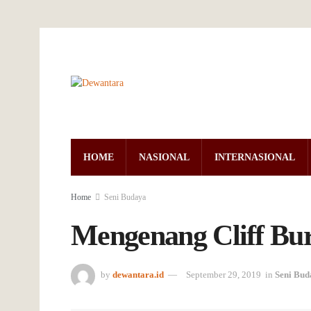
HOME
NASIONAL
INTERNASIONAL
Home
Seni Budaya
Mengenang Cliff Bur
by
dewantara.id
September 29, 2019
in
Seni Bud