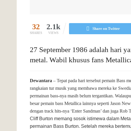
32
2.1k
Share on Twitter
SHARES
VIEWS
27 September 1986 adalah hari y
metal. Wabil khusus fans Metallic
Dewantara
– Tepat pada hari tersebut pemain Bass m
rangkaian tur musik yang membawa mereka ke Swedia.
permainan bass-nya masih belum tergantikan. Walaupun
besar pemain bass Metallica lainnya seperti Jason N
dengan track hits-nya ‘Enter Sandman’ dan juga Rob T
Cliff Burton memang sosok istimewa dalam Metal
permainan Bass Burton. Setelah mereka bertemu, 