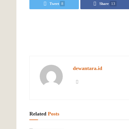
Tweet
8
Share
13
dewantara.id
Related
Posts