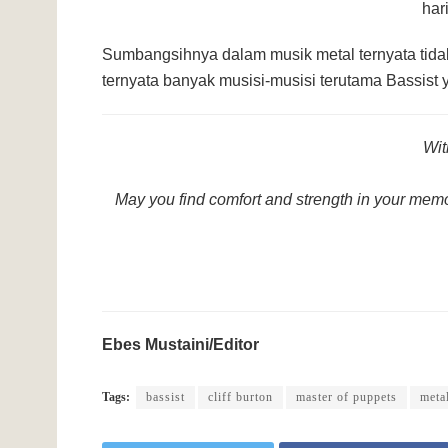
har
Sumbangsihnya dalam musik metal ternyata tida
ternyata banyak musisi-musisi terutama Bassist 
Wit
May you find comfort and strength in your memo
Ebes Mustaini/Editor
Tags:
bassist
cliff burton
master of puppets
meta