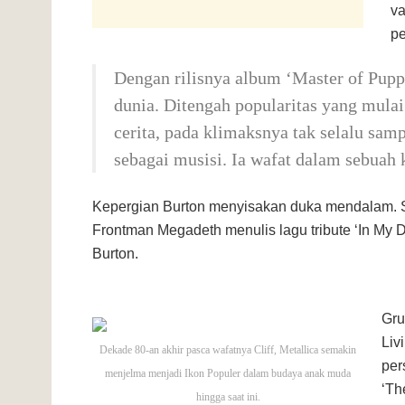
va
pe
Dengan rilisnya album ‘Master of Pupp
dunia. Ditengah popularitas yang mulai
cerita, pada klimaksnya tak selalu samp
sebagai musisi. Ia wafat dalam sebuah 
Kepergian Burton menyisakan duka mendalam. Sa
Frontman Megadeth menulis lagu tribute ‘In My 
Burton.
Gru
Liv
Dekade 80-an akhir pasca wafatnya Cliff, Metallica semakin
per
menjelma menjadi Ikon Populer dalam budaya anak muda
‘Th
hingga saat ini.