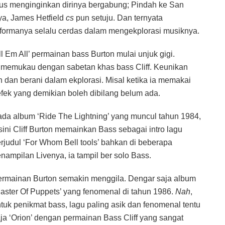
rius menginginkan dirinya bergabung; Pindah ke San
ya, James Hetfield
cs
pun setuju. Dan ternyata
performanya selalu cerdas dalam mengekplorasi musiknya.
l Em All’ permainan bass Burton mulai unjuk gigi.
g memukau dengan sabetan khas bass Cliff. Keunikan
n dan berani dalam ekplorasi. Misal ketika ia memakai
efek yang demikian boleh dibilang belum ada.
da album ‘Ride The Lightning’ yang muncul tahun 1984,
sini Cliff Burton memainkan Bass sebagai intro lagu
rjudul ‘For Whom Bell tools’ bahkan di beberapa
nampilan Livenya, ia tampil ber solo Bass.
rmainan Burton semakin menggila. Dengar saja album
aster Of Puppets’ yang fenomenal di tahun 1986.
Nah
,
tuk penikmat bass, lagu paling asik dan fenomenal tentu
ja ‘Orion’ dengan permainan Bass Cliff yang sangat