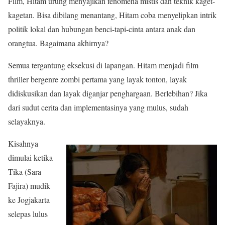
Film, Hitam urung menyajikan fenomena mistis dan teknik kaget-
kagetan. Bisa dibilang menantang, Hitam coba menyelipkan intrik
politik lokal dan hubungan benci-tapi-cinta antara anak dan
orangtua. Bagaimana akhirnya?
Semua tergantung eksekusi di lapangan. Hitam menjadi film
thriller bergenre zombi pertama yang layak tonton, layak
didiskusikan dan layak diganjar penghargaan. Berlebihan? Jika
dari sudut cerita dan implementasinya yang mulus, sudah
selayaknya.
Kisahnya
dimulai ketika
Tika (Sara
Fajira) mudik
ke Jogjakarta
selepas lulus