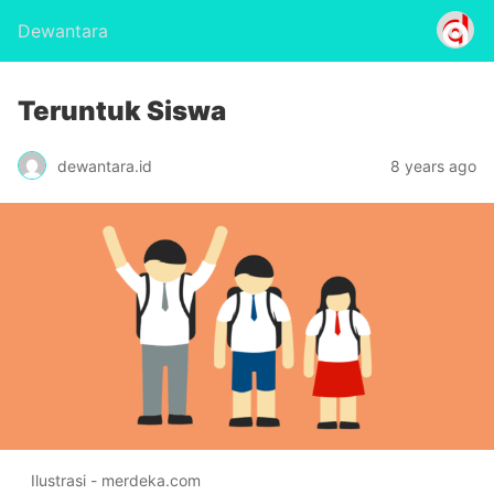
Dewantara
Teruntuk Siswa
dewantara.id
8 years ago
Ilustrasi - merdeka.com